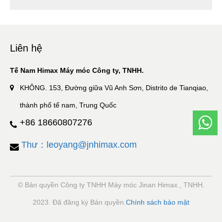
Liên hệ
Tế Nam Himax Máy móc Công ty, TNHH.
KHÔNG. 153, Đường giữa Vũ Anh Sơn, Distrito de Tianqiao,
thành phố tế nam, Trung Quốc
+86 18660807276
Thư：leoyang@jnhimax.com
© Bản quyền Công ty TNHH Máy móc Jinan Himax., TNHH.
2023. Đã đăng ký Bản quyền.
Chính sách bảo mật