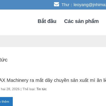
Thư：leoyang@jnhima
Bắt đầu
Các sản phẩm
 tức
X Machinery ra mắt dây chuyền sản xuất mì ăn li
hai 28, 2026 | Thể loại:
Tin tức
 thêm