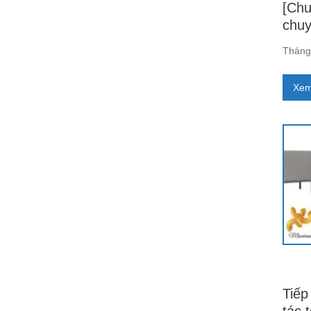
[Chu
chuy
Tháng 
Xem
Tiếp