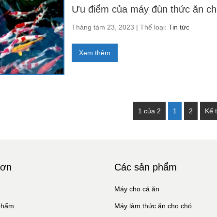
Ưu điểm của máy đùn thức ăn ch
Tháng tám 23, 2023 | Thể loại:
Tin tức
Xem thêm
1 của 2
1
2
Kế t
đơn
Các sản phẩm
ủ
Máy cho cá ăn
phẩm
Máy làm thức ăn cho chó