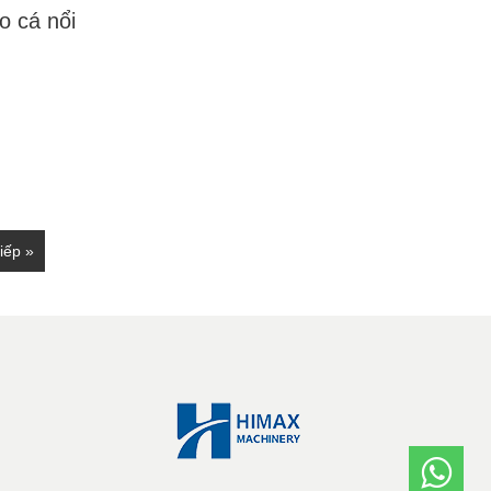
o cá nổi
iếp »