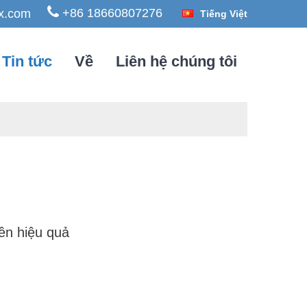
+86 18660807276
x.com
Tiếng Việt
Tin tức
Về
Liên hệ chúng tôi
ền hiệu quả