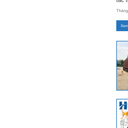
tác 
Tháng 
Xem