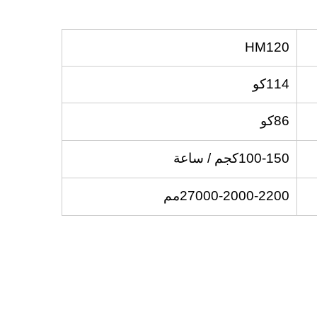
HM120
114كو
86كو
100-150كجم / ساعة
27000-2000-2200مم