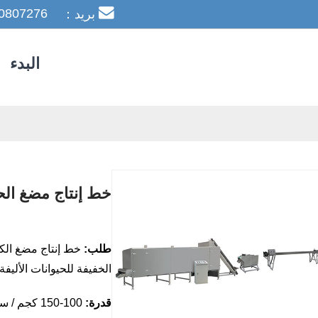
0807276
بريد：leoyang@jnhimax.com
البدء
خط إنتاج مضغ الحي
طلب:
خط إنتاج مضغ الكل
الخفيفة للحيوانات الأليفة,
قدرة:
100-150 كجم / ساعة