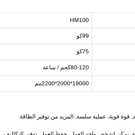
HM100
99كو
75كو
80-120كجم / ساعة
19000*2000*2200مم
 قوة قوية, عملية سلسة, المزيد من توفير الطاقة.
ة, يمكن لشخص واحد العمل, حفظ العمل, توفير التكاليف.