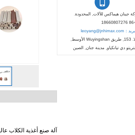
 جينان هيماكس للآلات, المحدودة.
+86 186
ريد：leoyang@jnhimax.com
لا. 153, طريق Wuyingshan الأوسط,
ريتو دي تيانكياو, مدينة جنان, الصين
آلة صنع أغذية الكلاب عا