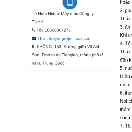
hoặc 
2. giu
Tế Nam Himax Máy móc Công ty,
Thức 
TNHH.
3. ăn
+86 18660807276
Khi c
Thư：leoyang@jnhimax.com
4. Tô
KHÔNG. 153, Đường giữa Vũ Anh
Thức 
Sơn, Distrito de Tianqiao, thành phố tế
đến k
nam, Trung Quốc
5. nu
Hiệu 
mềm.
6. th
Nói c
thêm 
soda 
7. Tô