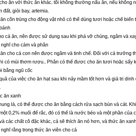
cho ăn với thức ăn khác. tôi không thường nấu ăn, nếu không n
n đất, giòi bay, artemia.
ăn côn trùng cho động vật nhỏ có thể dùng tươi hoặc chế biến 
 bánh
ho cá ăn, nên được sử dụng sau khi phá vỡ chúng, ngâm và xa
i nghĩ cho cám và phân
ăn cho cá con nên được ngâm và tinh chế. Đối với cá trưởng t
hi có mùi thơm rượu.. Phân có thể được cho ăn tươi hoặc sấy 
ôi bằng ngũ cốc
quả của việc cho ăn hạt sau khi nảy mầm tốt hơn và giá trị dinh
.
ức ăn xanh
hung là, có thể được cho ăn bằng cách rửa sạch bùn và cát. Khi
một 0,2% muối để rắc, đó có thể là nước béo và một phần của c
và các chất cô đặc khác, cá sẽ thích ăn nó hơn, và thức ăn xa
i nghĩ rằng trong thức ăn viên cho cá