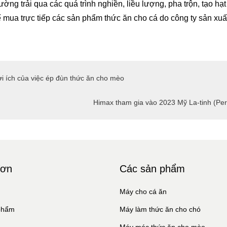
ường trải qua các quá trình nghiền, liều lượng, pha trộn, tạo hạ
ể mua trực tiếp các sản phẩm thức ăn cho cá do công ty sản xuấ
i ích của việc ép đùn thức ăn cho mèo
Himax tham gia vào 2023 Mỹ La-tinh (Pe
đơn
Các sản phẩm
ủ
Máy cho cá ăn
phẩm
Máy làm thức ăn cho chó