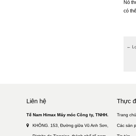
Nó th
có th
←
Lợ
Liên hệ
Thực 
Tế Nam Himax Máy móc Công ty, TNHH.
Trang ch
KHÔNG. 153, Đường giữa Vũ Anh Sơn,
Các sản 