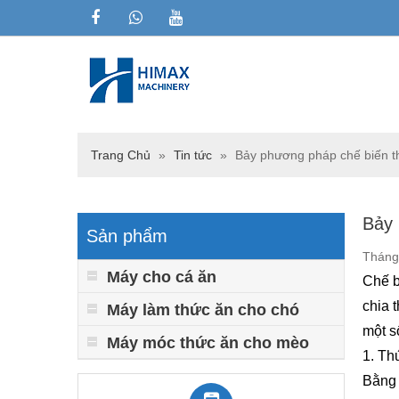
Trang Chủ
»
Tin tức
»
Bảy phương pháp chế biến t
Bảy 
Sản phẩm
Tháng 
Máy cho cá ăn
Chế b
chia 
Máy làm thức ăn cho chó
một s
Máy móc thức ăn cho mèo
1. Th
Bằng 