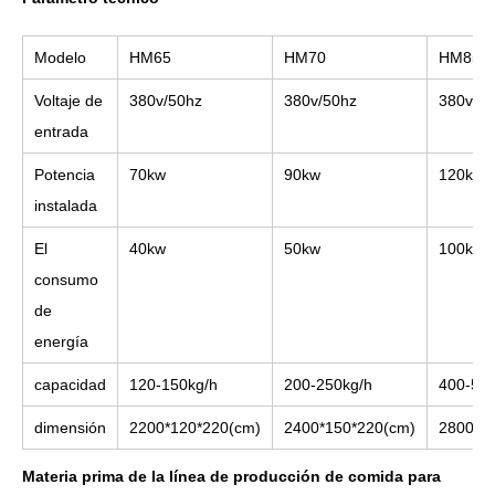
Modelo
HM65
HM70
HM85
Voltaje de
380v/50hz
380v/50hz
380v/5
entrada
Potencia
70kw
90kw
120kw
instalada
El
40kw
50kw
100kw
consumo
de
energía
capacidad
120-150kg/h
200-250kg/h
400-500
dimensión
2200*120*220(cm)
2400*150*220(cm)
2800*3
Materia prima de la línea de producción de comida para