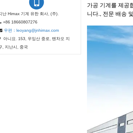
가공 기계를 제공
니다., 전문 배송 
지난 Himax 기계 유한 회사, (주).
+86 18660807276
우편：leoyang@jnhimax.com
아니요. 153, 우잉산 중로, 톈차오 지
구, 지난시, 중국