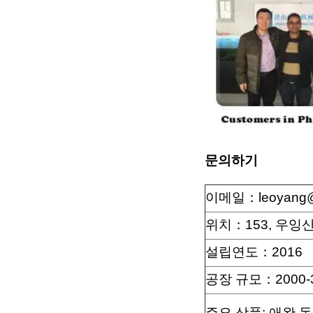
문의하기
이메일：leoyang@
위치：153, 우잉산
설립연도：
2016
공장 규모：
2000
주요 상품: 애완 동